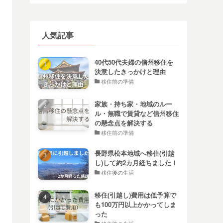
人気記事
40代50代夫婦の信州移住を
決意したきっかけと理由
移住前の準備
家族・持ち家・地域のルー
ル・無職で賃貸など信州移住
の懸念点を解決する
移住前の準備
長野県松本地域へ移住(引越
し)して約2カ月経ちました！
移住後の生活
移住(引越し)費用は低予算で
も100万円以上かかってしま
った