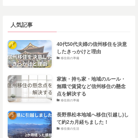
人気記事
40代50代夫婦の信州移住を決意
したきっかけと理由
移住前の準備
家族・持ち家・地域のルール・
無職で賃貸など信州移住の懸念
点を解決する
移住前の準備
長野県松本地域へ移住(引越し)し
て約2カ月経ちました！
移住後の生活