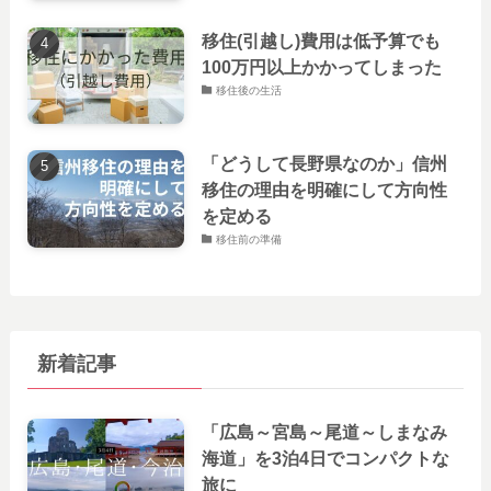
移住(引越し)費用は低予算でも
100万円以上かかってしまった
移住後の生活
「どうして長野県なのか」信州
移住の理由を明確にして方向性
を定める
移住前の準備
新着記事
「広島～宮島～尾道～しまなみ
海道」を3泊4日でコンパクトな
旅に